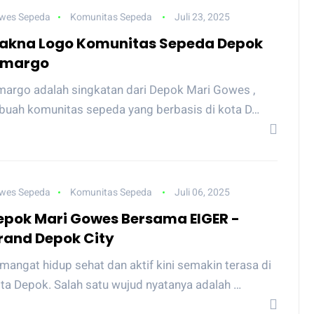
wes Sepeda
Komunitas Sepeda
Juli 23, 2025
akna Logo Komunitas Sepeda Depok
'margo
margo adalah singkatan dari Depok Mari Gowes ,
buah komunitas sepeda yang berbasis di kota D…
wes Sepeda
Komunitas Sepeda
Juli 06, 2025
epok Mari Gowes Bersama EIGER -
rand Depok City
mangat hidup sehat dan aktif kini semakin terasa di
ta Depok. Salah satu wujud nyatanya adalah …