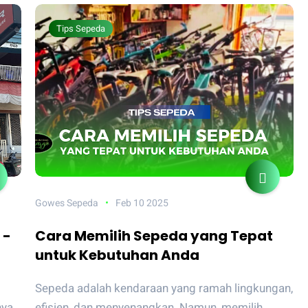
Tips Sepeda
Gowes Sepeda
Feb 10 2025
 -
Cara Memilih Sepeda yang Tepat
untuk Kebutuhan Anda
Sepeda adalah kendaraan yang ramah lingkungan,
nya
efisien, dan menyenangkan. Namun, memilih