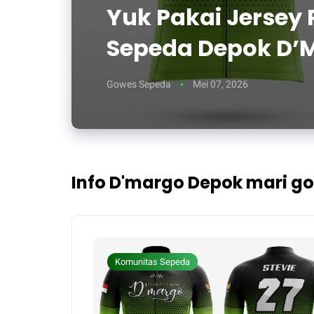
Yuk Pakai Jersey
Sepeda Depok D’M
Gowes Sepeda
Mei 07, 2026
Info D'margo Depok mari g
Komunitas Sepeda