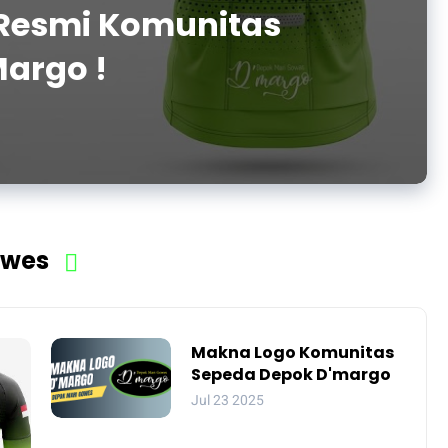
 Resmi Komunitas
argo !
owes
Makna Logo Komunitas
Sepeda Depok D'margo
Jul 23 2025