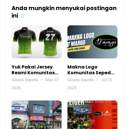
Anda mungkin menyukai postingan
ini
Yuk Pakai Jersey
Makna Logo
Resmi Komunitas
Komunitas Sepeda
Sepeda Depok
Depok D'margo
Gowes Sepeda
May 07
Gowes Sepeda
Jul 23
D’Margo !
2026
2025