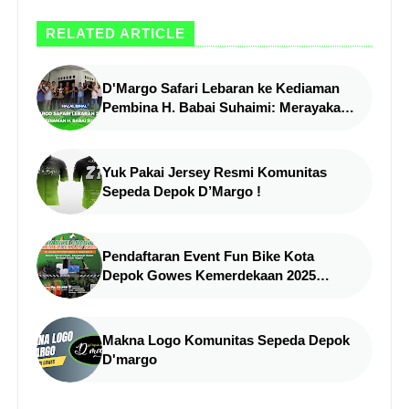
RELATED ARTICLE
D'Margo Safari Lebaran ke Kediaman
Pembina H. Babai Suhaimi: Merayakan
Kebersamaan di Hari Raya Idul fitri 2025
Yuk Pakai Jersey Resmi Komunitas
Sepeda Depok D’Margo !
Pendaftaran Event Fun Bike Kota
Depok Gowes Kemerdekaan 2025
Resmi Dibuka!
Makna Logo Komunitas Sepeda Depok
D'margo