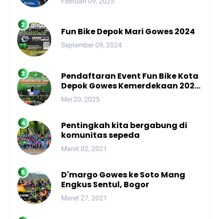
Februari 09, 2025
Fun Bike Depok Mari Gowes 2024
September 09, 2024
Pendaftaran Event Fun Bike Kota
Depok Gowes Kemerdekaan 2025
Resmi Dibuka!
Mei 20, 2025
Pentingkah kita bergabung di
komunitas sepeda
Maret 02, 2021
D'margo Gowes ke Soto Mang
Engkus Sentul, Bogor
Maret 27, 2021