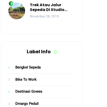
Trek Atau Jalur
Sepeda Di Studio
Alam TVRI Bike Park
November 28, 2019
DEPOK
Label Info
Bengkel Sepeda
Bike To Work
Destinasi Gowes
Dmargo Peduli