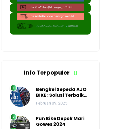
Info Terpopuler
Bengkel Sepeda AJO
BIKE : Solusi Terbaik
untuk Perawatan
Februari 09, 2025
Sepeda Anda di Kota
Depok
Fun Bike Depok Mari
Gowes 2024