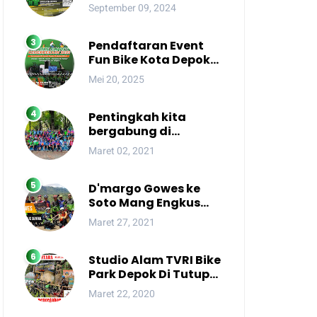
September 09, 2024
Pendaftaran Event
Fun Bike Kota Depok
Gowes Kemerdekaan
Mei 20, 2025
2025 Resmi Dibuka!
Pentingkah kita
bergabung di
komunitas sepeda
Maret 02, 2021
D'margo Gowes ke
Soto Mang Engkus
Sentul, Bogor
Maret 27, 2021
Studio Alam TVRI Bike
Park Depok Di Tutup
Sementara
Maret 22, 2020