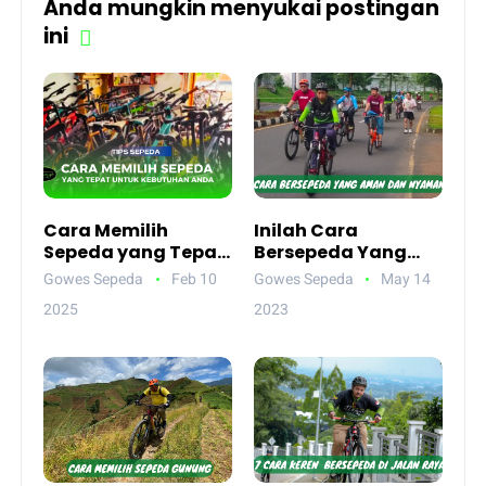
Anda mungkin menyukai postingan
ini
Cara Memilih
Inilah Cara
Sepeda yang Tepat
Bersepeda Yang
untuk Kebutuhan
Aman dan Nyaman
Gowes Sepeda
Feb 10
Gowes Sepeda
May 14
Anda
Untuk Pemula
2025
2023