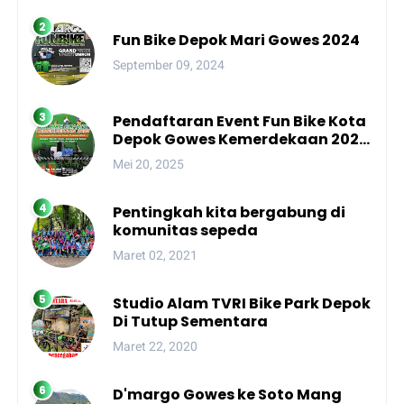
Fun Bike Depok Mari Gowes 2024
September 09, 2024
Pendaftaran Event Fun Bike Kota
Depok Gowes Kemerdekaan 2025
Resmi Dibuka!
Mei 20, 2025
Pentingkah kita bergabung di
komunitas sepeda
Maret 02, 2021
Studio Alam TVRI Bike Park Depok
Di Tutup Sementara
Maret 22, 2020
D'margo Gowes ke Soto Mang