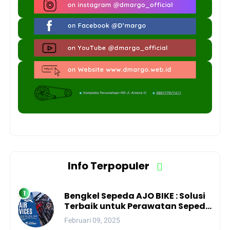
Info Terpopuler
Bengkel Sepeda AJO BIKE : Solusi
Terbaik untuk Perawatan Sepeda
Anda di Kota Depok
Februari 09, 2025